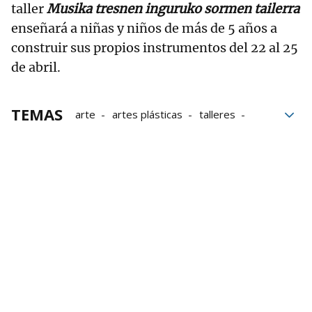
taller
Musika tresnen inguruko sormen tailerra
enseñará a niñas y niños de más de 5 años a
construir sus propios instrumentos del 22 al 25
de abril.
TEMAS
arte
artes plásticas
talleres
Talleres infantiles
Actividades infantiles
museos
Educación
vacaciones
Museo San Telmo
Artium
Museo de Bellas Artes de Bilbao
Tabakalera