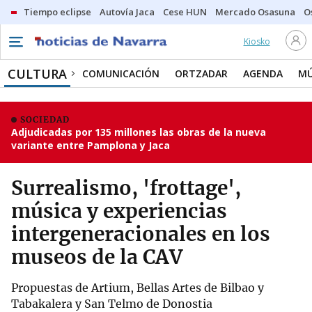
Tiempo eclipse
Autovía Jaca
Cese HUN
Mercado Osasuna
O
Kiosko
CULTURA
COMUNICACIÓN
ORTZADAR
AGENDA
MÚ
SOCIEDAD
Adjudicadas por 135 millones las obras de la nueva
variante entre Pamplona y Jaca
Surrealismo, 'frottage',
música y experiencias
intergeneracionales en los
museos de la CAV
Propuestas de Artium, Bellas Artes de Bilbao y
Tabakalera y San Telmo de Donostia