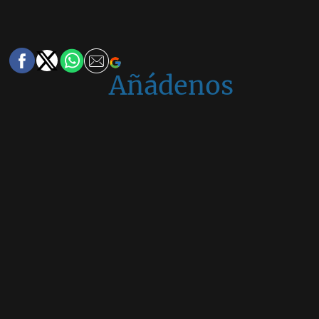
Añádenos
en
Google