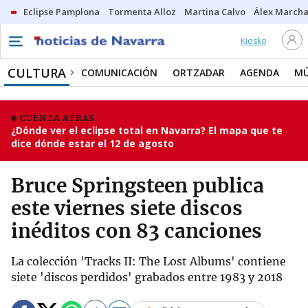
Eclipse Pamplona
Tormenta Alloz
Martina Calvo
Álex Marcha
Kiosko
CULTURA
COMUNICACIÓN
ORTZADAR
AGENDA
MÚ
CUENTA ATRÁS
¿Dónde ver el eclipse total en Navarra? El mapa que te
dice dónde estar el 12 de agosto
Bruce Springsteen publica
este viernes siete discos
inéditos con 83 canciones
La colección 'Tracks II: The Lost Albums' contiene
siete 'discos perdidos' grabados entre 1983 y 2018