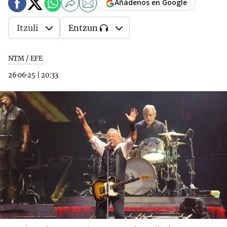
Añádenos en Google
Itzuli
Entzun
NTM / EFE
26·06·25
|
20:33