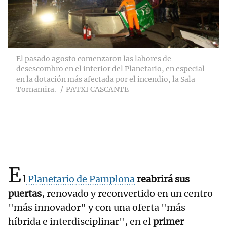
El pasado agosto comenzaron las labores de
desescombro en el interior del Planetario, en especial
en la dotación más afectada por el incendio, la Sala
Tornamira.
PATXI CASCANTE
E
l
Planetario de Pamplona
reabrirá sus
puertas
, renovado y reconvertido en un centro
"más innovador" y con una oferta "más
híbrida e interdisciplinar", en el
primer