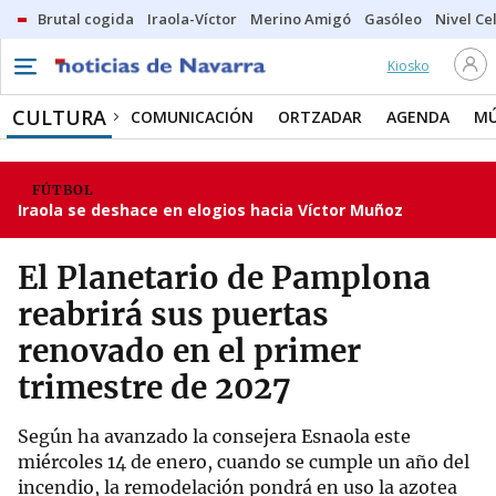
Brutal cogida
Iraola-Víctor
Merino Amigó
Gasóleo
Nivel Ce
Kiosko
CULTURA
COMUNICACIÓN
ORTZADAR
AGENDA
MÚ
FÚTBOL
Iraola se deshace en elogios hacia Víctor Muñoz
El Planetario de Pamplona
reabrirá sus puertas
renovado en el primer
trimestre de 2027
Según ha avanzado la consejera Esnaola este
miércoles 14 de enero, cuando se cumple un año del
incendio, la remodelación pondrá en uso la azotea