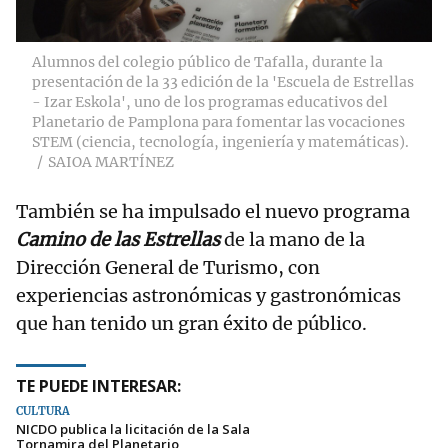
Alumnos del colegio público de Tafalla, durante la
presentación de la 33 edición de la 'Escuela de Estrellas
- Izar Eskola', uno de los programas educativos del
Planetario de Pamplona para fomentar las vocaciones
STEM (ciencia, tecnología, ingeniería y matemáticas).
SAIOA MARTÍNEZ
También se ha impulsado el nuevo programa
Camino de las Estrellas
de la mano de la
Dirección General de Turismo, con
experiencias astronómicas y gastronómicas
que han tenido un gran éxito de público.
TE PUEDE INTERESAR:
CULTURA
NICDO publica la licitación de la Sala
Tornamira del Planetario