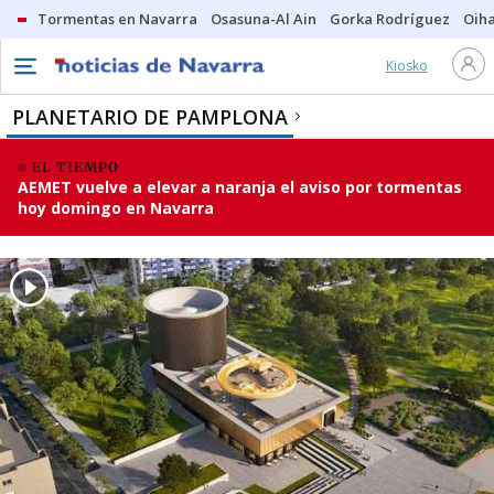
Tormentas en Navarra
Osasuna-Al Ain
Gorka Rodríguez
Oih
Kiosko
PLANETARIO DE PAMPLONA
EL TIEMPO
AEMET vuelve a elevar a naranja el aviso por tormentas
hoy domingo en Navarra