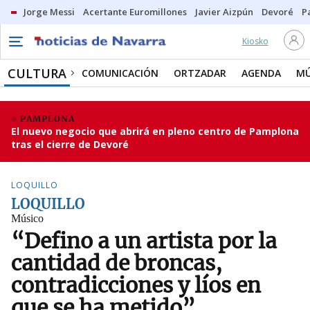
Jorge Messi
Acertante Euromillones
Javier Aizpún
Devoré
P
Kiosko
CULTURA
COMUNICACIÓN
ORTZADAR
AGENDA
MÚ
PAMPLONA
El nuevo negocio que abrirá en pleno centro de Pamplona
tras el cierre de Devoré
LOQUILLO
LOQUILLO
Músico
“Defino a un artista por la
cantidad de broncas,
contradicciones y líos en
que se ha metido”