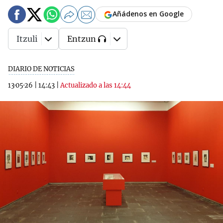
Añádenos en Google
Itzuli
Entzun
DIARIO DE NOTICIAS
13·05·26
|
14:43
|
Actualizado a las 14:44