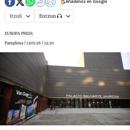
Añádenos en Google
Itzuli
Entzun
EUROPA PRESS
Pamplona
|
13·05·26
|
13:20