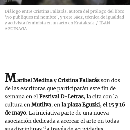
Diálogo entre Cristina Fallarás, autora del prólogo del libro
'No publiques mi nombre', y Tere Sáez, técnica de igualdad
y activista feminista en un acto en Kratakrak
IBAN
AGUINAGA
M
aribel Medina
y
Cristina Fallarás
son dos
de las escritoras que participarán este fin de
semana en el
Festival D-Letras
, la cita con la
cultura en
Mutilva
, en
la plaza Eguzki, el 15 y 16
de mayo
. La iniciativa parte de una nueva
asociación dedicada a acercar el arte en todas
sus disciplinas “a través de actividades