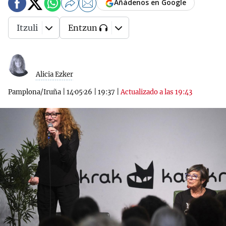
Añádenos en Google
Itzuli
Entzun
Alicia Ezker
Pamplona/Iruña
|
14·05·26
|
19:37
|
Actualizado a las 19:43