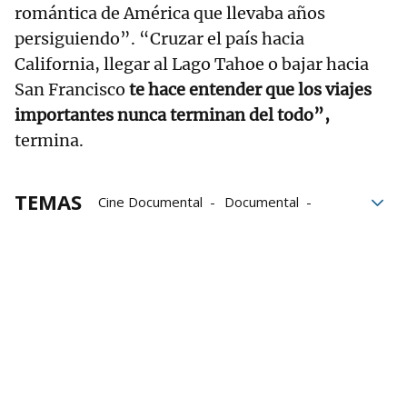
romántica de América que llevaba años
persiguiendo”. “Cruzar el país hacia
California, llegar al Lago Tahoe o bajar hacia
San Francisco
te hace entender que los viajes
importantes nunca terminan del todo”,
termina.
TEMAS
Cine Documental
Documental
documentales
jazz
soul
Blues
Rock
Country
Música
Estados Unidos
películas
poesía