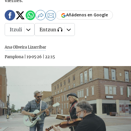
viernes.
Añádenos en Google
Itzuli
Entzun
Ana Oliveira Lizarribar
Pamplona
|
19·05·26
|
22:15