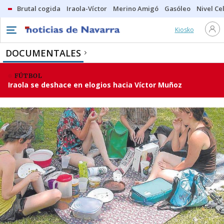
Brutal cogida
Iraola-Víctor
Merino Amigó
Gasóleo
Nivel Ce
Kiosko
DOCUMENTALES
FÚTBOL
Iraola se deshace en elogios hacia Víctor Muñoz