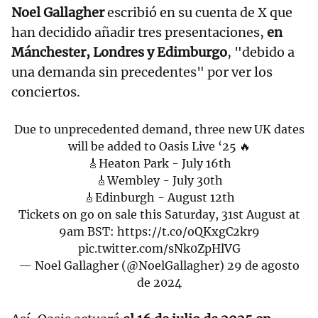
Noel Gallagher
escribió en su cuenta de X que
han decidido añadir tres presentaciones,
en
Mánchester, Londres y Edimburgo
, "debido a
una demanda sin precedentes" por ver los
conciertos.
Due to unprecedented demand, three new UK dates
will be added to Oasis Live ‘25 🔥
🎸Heaton Park - July 16th
🎸Wembley - July 30th
🎸Edinburgh - August 12th
Tickets on go on sale this Saturday, 31st August at
9am BST:
https://t.co/oQKxgC2kr9
pic.twitter.com/sNk0ZpHlVG
— Noel Gallagher (@NoelGallagher)
29 de agosto
de 2024