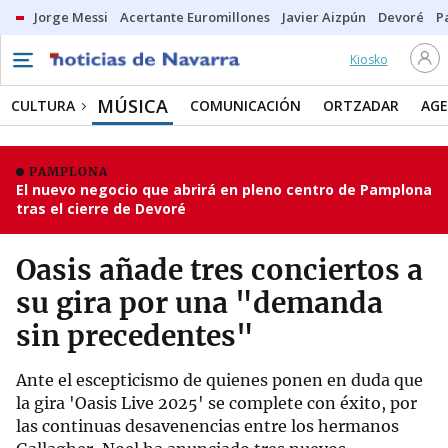
Jorge Messi
Acertante Euromillones
Javier Aizpún
Devoré
P
Kiosko
MÚSICA
CULTURA
COMUNICACIÓN
ORTZADAR
AG
PAMPLONA
El nuevo negocio que abrirá en pleno centro de Pamplona
tras el cierre de Devoré
Oasis añade tres conciertos a
su gira por una "demanda
sin precedentes"
Ante el escepticismo de quienes ponen en duda que
la gira 'Oasis Live 2025' se complete con éxito, por
las continuas desavenencias entre los hermanos