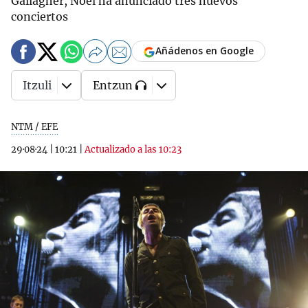
Gallagher, Noel ha anunciado tres nuevos
conciertos
Añádenos en Google
Itzuli
Entzun
NTM / EFE
29·08·24
|
10:21
|
Actualizado a las 10:23