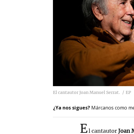
El cantautor Joan Manuel Serrat.
EP
¿Ya nos sigues?
Márcanos como me
E
l cantautor
Joan 