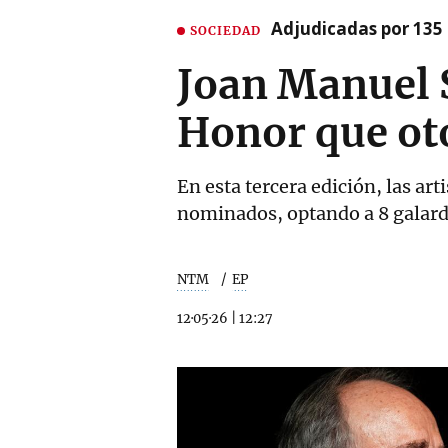
Adjudicadas por 135 
SOCIEDAD
Joan Manuel S
Honor que ot
En esta tercera edición, las ar
nominados, optando a 8 galar
NTM
EP
12·05·26
|
12:27