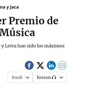
na y Jaca
er Premio de
 Música
te y Leiva han sido los máximos
Itzuli
Entzun