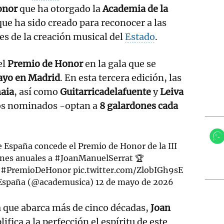
onor
que ha otorgado la
Academia de la
que ha sido creado para reconocer a las
s de la creación musical del
Estado
.
el
Premio de Honor
en la gala que se
ayo en Madrid
. En esta tercera edición, las
aia
, así como
Guitarricadelafuente
y
Leiva
os nominados -optan a
8 galardones cada
 España concede el Premio de Honor de la III
ones anuales a
#JoanManuelSerrat
🏆
#PremioDeHonor
pic.twitter.com/ZlobIGh9sE
 España (@academusica)
12 de mayo de 2026
a que abarca más de cinco décadas,
Joan
ifica a la perfección el espíritu de este