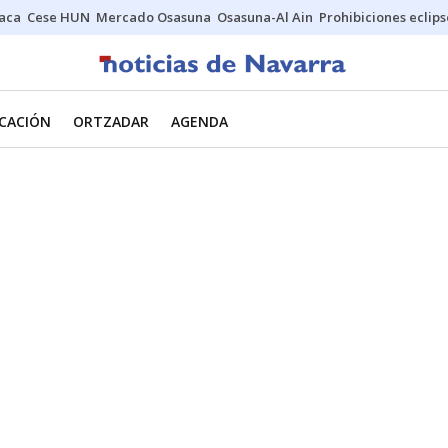
Jaca
Cese HUN
Mercado Osasuna
Osasuna-Al Ain
Prohibiciones eclips
CACIÓN
ORTZADAR
AGENDA