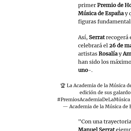
primer
Premio de H
Música de España
y 
figuras fundamentale
Así,
Serrat
recogerá 
celebrará el
26 de m
artistas
Rosalía
y
Am
han sido los máxim
uno
-.
🏆 La Academia de la Música de
edición de sus galard
#PremiosAcademiaDeLaMúsica
— Academia de la Música de
"Con una trayectori
Manuel Serrat
ejempl