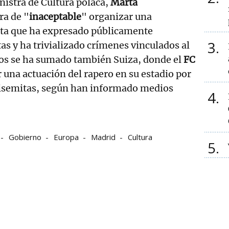
nistra de Cultura polaca,
Marta
ara de "
inaceptable
" organizar una
ista que ha expresado públicamente
3
as y ha trivializado crímenes vinculados al
tos se ha sumado también Suiza, donde el
FC
una actuación del rapero en su estadio por
isemitas, según han informado medios
4
Gobierno
Europa
Madrid
Cultura
5