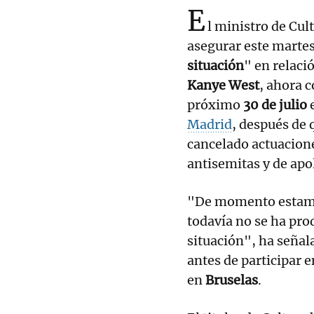
E
l ministro de Cul
asegurar este martes
situación
" en relaci
Kanye West
, ahora 
próximo
30 de julio
e
Madrid
, después de 
cancelado actuacione
antisemitas y de apo
"De momento estamos
todavía no se ha pro
situación", ha seña
antes de participar
en
Bruselas
.