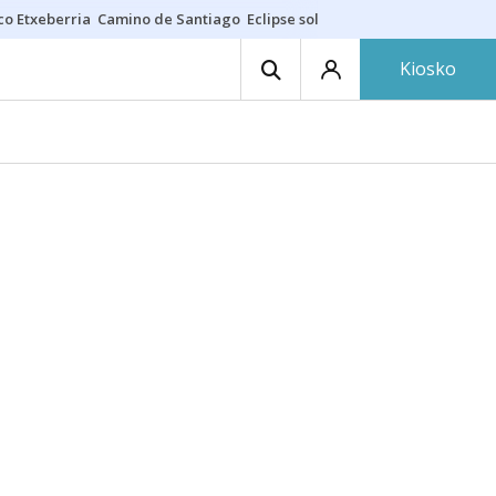
co Etxeberria
Camino de Santiago
Eclipse solar en Navarra
Acertante
Kiosko