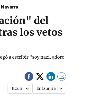
n Navarra
uación" del
ras los vetos
egó a escribir "soy nazi, adoro
Itzuli
Entzun