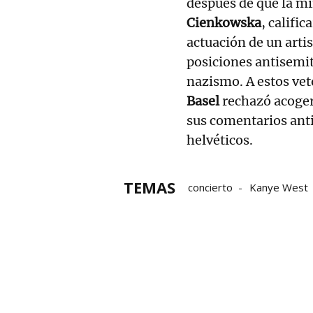
después de que la mi
Cienkowska
, calific
actuación de un art
posiciones antisemit
nazismo. A estos ve
Basel
rechazó acoger 
sus comentarios ant
helvéticos.
TEMAS
concierto
Kanye West