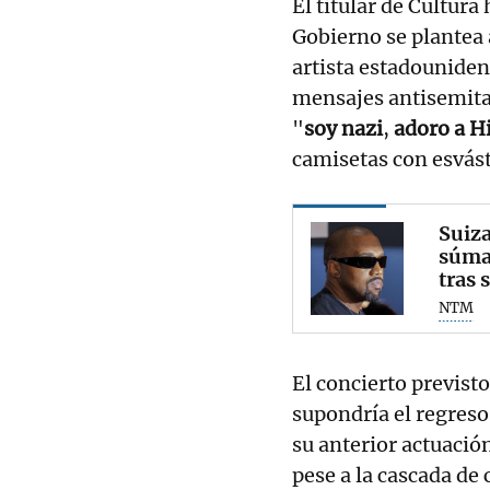
El titular de Cultura
Gobierno se plantea 
artista estadouniden
mensajes antisemitas
"
soy nazi
,
adoro a Hi
camisetas con esvást
Suiza
súman
tras 
NTM
El concierto previsto
supondría el regreso
su anterior actuació
pese a la cascada de 