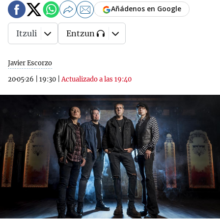
Añádenos en Google
Itzuli
Entzun
Javier Escorzo
20·05·26
|
19:30
|
Actualizado a las 19:40