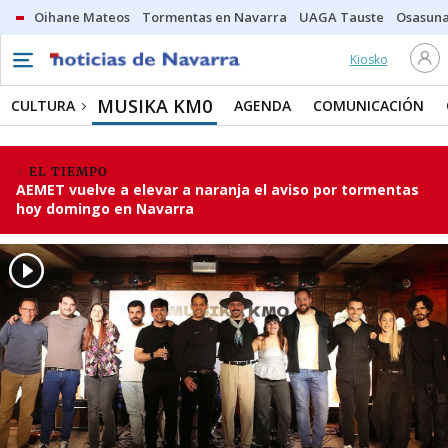
Oihane Mateos
Tormentas en Navarra
UAGA Tauste
Osasuna
Kiosko
MUSIKA KM0
CULTURA
AGENDA
COMUNICACIÓN
EL TIEMPO
AEMET vuelve a elevar a naranja el aviso por tormentas
hoy domingo en Navarra