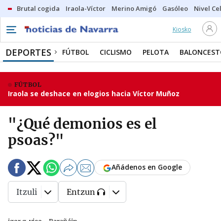
Brutal cogida
Iraola-Víctor
Merino Amigó
Gasóleo
Nivel Ce
Kiosko
DEPORTES
FÚTBOL
CICLISMO
PELOTA
BALONCEST
FÚTBOL
Iraola se deshace en elogios hacia Víctor Muñoz
"¿Qué demonios es el
psoas?"
Añádenos en Google
Itzuli
Entzun