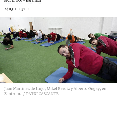
igor g. vico - Barañáin
24·03·11
|
03:00
Juan Martínez de Irujo, Mikel Beroiz y Alberto Ongay, en
Zentrum.
PATXI CASCANTE