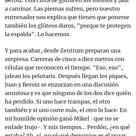
Beroiz. Una cinta de goma en los tobillos y ¡ala!
a caminar. Las piernas sufren, pero nuestro
entrenador nos explica que tienen que ponerse
también los glúteos duros, "porque te protegen
la espalda". Lo hacemos.
Y para acabar, desde Zentrum preparan una
sorpresa. Carreras de cinco a diez metros con
células que reconocen el tiempo. "Eso, eso",
jalean los pelotaris. Después llegan los piques,
Juan y Beroiz se enzarzan en una discusión
amistosa y es que ninguno de los dos dice quién
ha perdido. Si uno hace trampas, el otro
también y si uno corre más, el otro lo hace. En
mi humilde opinión ganó Mikel -que no se
enfade Irujo-. Y mis tiempos... Perdón, ¿en qué
estaba? Ah, sí, no sé qué demonios es el psoas,