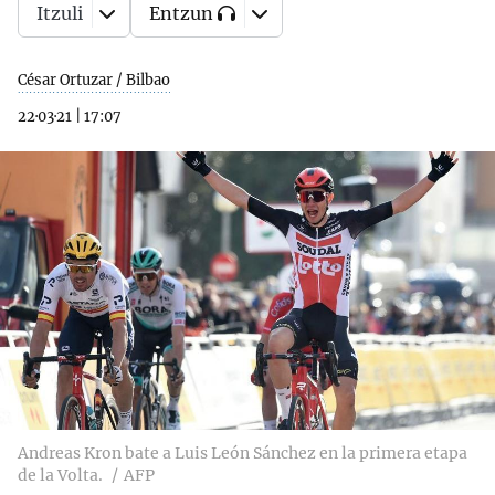
Itzuli
Entzun
César Ortuzar / Bilbao
22·03·21
|
17:07
Andreas Kron bate a Luis León Sánchez en la primera etapa
de la Volta.
AFP