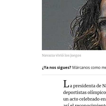
Navarra vivió los juegos
¿Ya nos sigues?
Márcanos como me
L
a presidenta de N
deportistas olímpico
un acto celebrado en
así el reconocimiento