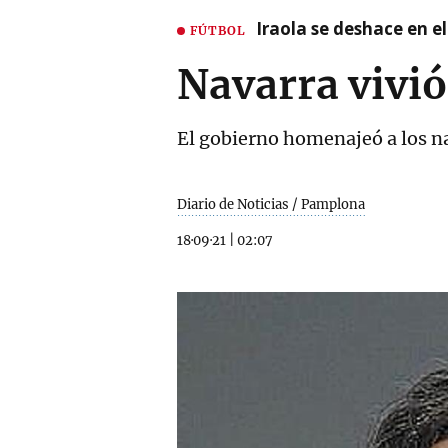
Iraola se deshace en e
FÚTBOL
Navarra vivió
El gobierno homenajeó a los n
Diario de Noticias / Pamplona
18·09·21
|
02:07