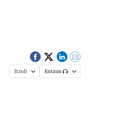
Itzuli
Entzun