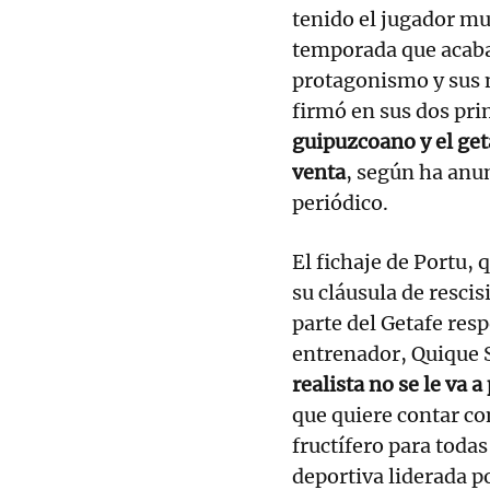
tenido el jugador mu
temporada que acaba 
protagonismo y sus 
firmó en sus dos pr
guipuzcoano y el get
venta
, según ha anu
periódico.
El fichaje de Portu, 
su cláusula de rescis
parte del Getafe res
entrenador, Quique S
realista no se le va
que quiere contar c
fructífero para todas
deportiva liderada p