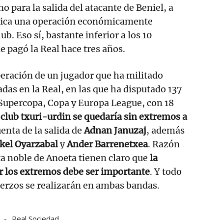
para la salida del atacante de Beniel, a
nifica una operación económicamente
ub. Eso sí, bastante inferior a los 10
e pagó la Real hace tres años.
operación de un jugador que ha militado
das en la Real, en las que ha disputado 137
 Supercopa, Copa y Europa League, con 18
 club txuri-urdin se quedaría sin extremos a
enta de la salida de
Adnan Januzaj
, además
kel Oyarzabal
y
Ander Barrenetxea
. Razón
ta noble de Anoeta tienen claro que
la
r los extremos debe ser importante
. Y todo
uerzos se realizarán en ambas bandas.
Real Sociedad