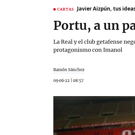
Javier Aizpún, tus ide
CARTAS
Portu, a un p
La Real y el club getafense ne
protagonismo con Imanol
Ramón Sánchez
09·06·22
|
08:57