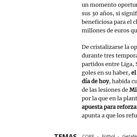
un momento oportuno 
sus 30 años, si sig
beneficiosa para el cl
millones de euros qu
De cristalizarse la 
durante tres tempora
partidos entre Liga,
goles en su haber,
el
día de hoy
, habida cu
de las lesiones de
Mi
por la que en la plan
apuesta para reforza
apunta a que los ref
TEMAS
COPE
Fútbol
Getafe