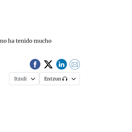
a no ha tenido mucho
Itzuli
Entzun