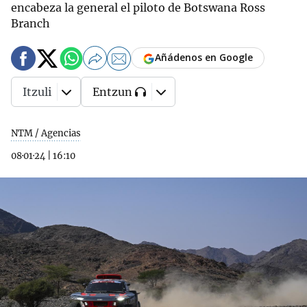
encabeza la general el piloto de Botswana Ross
Branch
Añádenos en Google
Itzuli
Entzun
NTM / Agencias
08·01·24
|
16:10