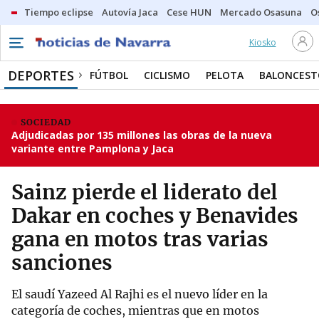
Tiempo eclipse
Autovía Jaca
Cese HUN
Mercado Osasuna
O
Kiosko
DEPORTES
FÚTBOL
CICLISMO
PELOTA
BALONCEST
SOCIEDAD
Adjudicadas por 135 millones las obras de la nueva
variante entre Pamplona y Jaca
Sainz pierde el liderato del
Dakar en coches y Benavides
gana en motos tras varias
sanciones
El saudí Yazeed Al Rajhi es el nuevo líder en la
categoría de coches, mientras que en motos