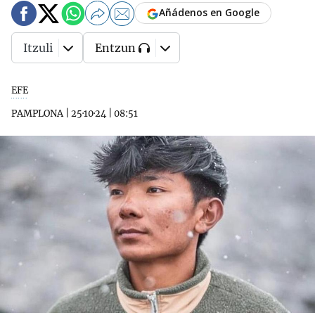
Añádenos en Google
Itzuli
Entzun
EFE
PAMPLONA
|
25·10·24
|
08:51