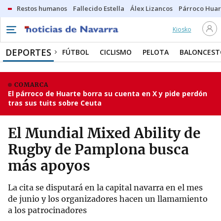
Restos humanos
Fallecido Estella
Álex Lizancos
Párroco Huar
Kiosko
DEPORTES
FÚTBOL
CICLISMO
PELOTA
BALONCEST
COMARCA
El párroco de Huarte borra su cuenta en X y pide perdón
tras sus tuits sobre Ceuta
El Mundial Mixed Ability de
Rugby de Pamplona busca
más apoyos
La cita se disputará en la capital navarra en el mes
de junio y los organizadores hacen un llamamiento
a los patrocinadores