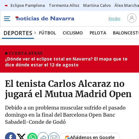
Eclipse Pamplona
Tormenta Alloz
Martina Calvo
Álex Marcha
Kiosko
DEPORTES
FÚTBOL
CICLISMO
PELOTA
BALONCEST
CUENTA ATRÁS
¿Dónde ver el eclipse total en Navarra? El mapa que te
dice dónde estar el 12 de agosto
El tenista Carlos Alcaraz no
jugará el Mutua Madrid Open
Debido a un problema muscular sufrido el pasado
domingo en la final del Barcelona Open Banc
Sabadell-Conde de Godó
Añádenos en Google