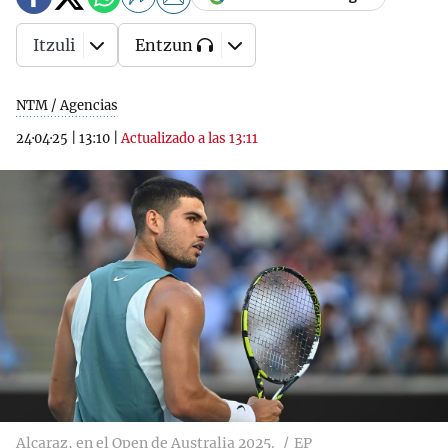
Itzuli
Entzun
NTM / Agencias
24·04·25
|
13:10
|
Actualizado a las 13:11
Alcaraz, en el Open de Australia 2025.
EP