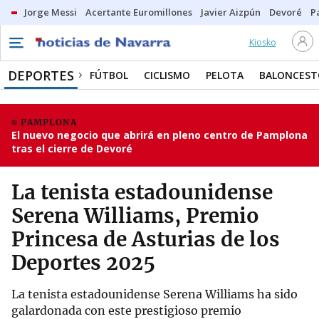
Jorge Messi
Acertante Euromillones
Javier Aizpún
Devoré
P
Kiosko
DEPORTES
FÚTBOL
CICLISMO
PELOTA
BALONCEST
PAMPLONA
El nuevo negocio que abrirá en pleno centro de Pamplona
tras el cierre de Devoré
La tenista estadounidense
Serena Williams, Premio
Princesa de Asturias de los
Deportes 2025
La tenista estadounidense Serena Williams ha sido
galardonada con este prestigioso premio