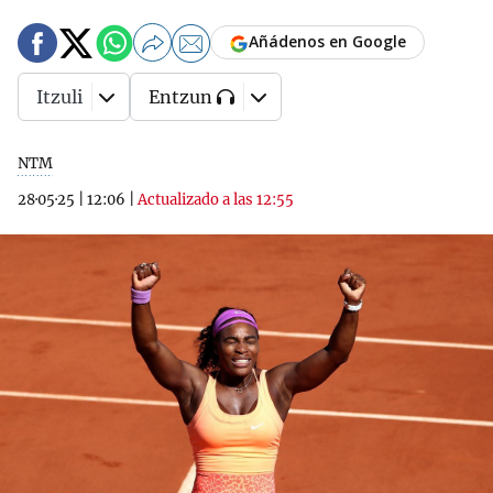
Añádenos en Google
Itzuli
Entzun
NTM
28·05·25
|
12:06
|
Actualizado a las 12:55