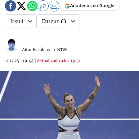
Añádenos en Google
Itzuli
Entzun
Aitor Escabias
NTM
11·12·25
|
19:44
|
Actualizado a las 19:51