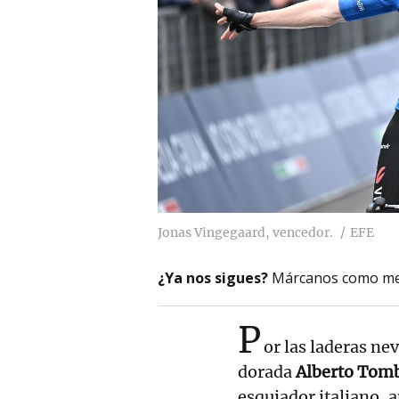
Jonas Vingegaard, vencedor.
EFE
¿Ya nos sigues?
Márcanos como me
P
or las laderas ne
dorada
Alberto Tom
esquiador italiano, a