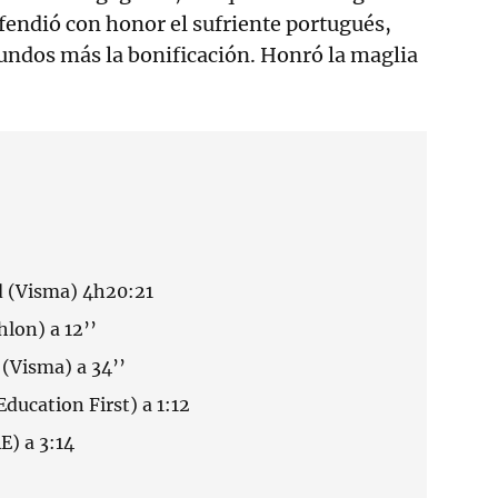
efendió con honor el sufriente portugués,
undos más la bonificación. Honró la maglia
d (Visma) 4h20:21
hlon) a 12’’
 (Visma) a 34’’
Education First) a 1:12
E) a 3:14