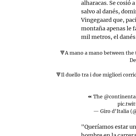
alharacas. Se cosió a
salvo al danés, domi
Vingegaard que, paci
montaña apenas le fa
mil metros, el danés
🔻A mano a mano between the tw
De
🔻Il duello tra i due migliori corr
⏪ The
@continental
pic.tw
— Giro d'Italia (
"Queríamos estar un
hombre en la carrer