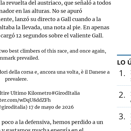
 la revuelta del austriaco, que señaló a todos
nador en las alturas. No se apuró
ente, lanzó su directo a Gall cuando a la
ltaba la llevada, una nota al pie. En apenas
 cargó 12 segundos sobre el valiente Gall.
o best climbers of this race, and once again,
nmark prevailed.
LO 
1
idori della corsa e, ancora una volta, è il Danese a
prevalere.
2
tire
Ultimo Kilometro
#GirodItalia
itter.com/wDqU8ddZFh
@giroditalia)
17 de mayo de 2026
3
 poco a la defensiva, hemos perdido a un
a y gastamos mucha energía en el