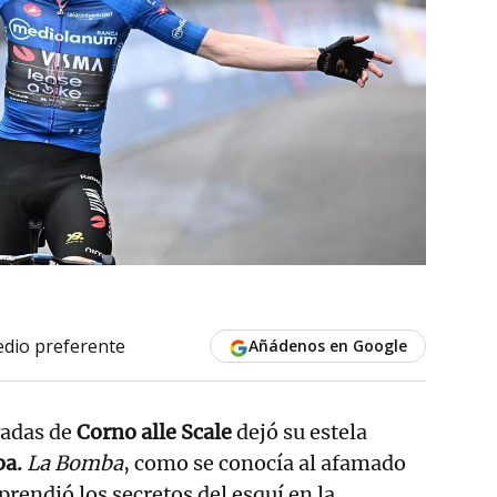
dio preferente
Añádenos en Google
vadas de
Corno alle Scale
dejó su estela
ba.
La Bomba
, como se conocía al afamado
prendió los secretos del esquí en la