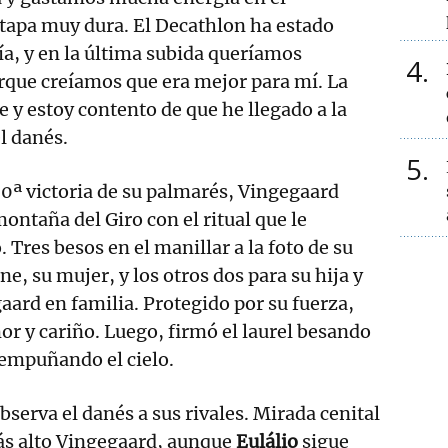
tapa muy dura. El Decathlon ha estado
a, y en la última subida queríamos
4
rque creíamos que era mejor para mí. La
e y estoy contento de que he llegado a la
el danés.
5
50ª victoria de su palmarés, Vingegaard
ontaña del Giro con el ritual que le
Tres besos en el manillar a la foto de su
ne, su mujer, y los otros dos para su hija y
gaard en familia. Protegido por su fuerza,
r y cariño. Luego, firmó el laurel besando
y empuñando el cielo.
bserva el danés a sus rivales. Mirada cenital
más alto Vingegaard, aunque
Eulálio
sigue