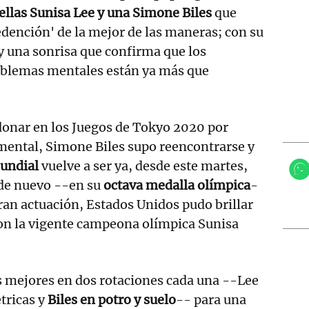
rellas Sunisa Lee y una Simone Biles
que
redención' de la mejor de las maneras; con su
y una sonrisa que confirma que los
oblemas mentales están ya más que
donar en los Juegos de Tokyo 2020 por
mental, Simone Biles supo reencontrarse y
undial
vuelve a ser ya, desde este martes,
de nuevo --en su
octava medalla olímpica
-
gran actuación, Estados Unidos pudo brillar
on la vigente campeona olímpica Sunisa
as mejores en dos rotaciones cada una --Lee
étricas y
Biles en potro y suelo
-- para una