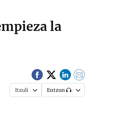
empieza la
Itzuli
Entzun