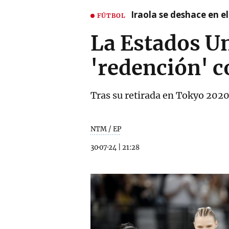
Iraola se deshace en e
FÚTBOL
La Estados Un
'redención' c
Tras su retirada en Tokyo 2020
NTM / EP
30·07·24
|
21:28