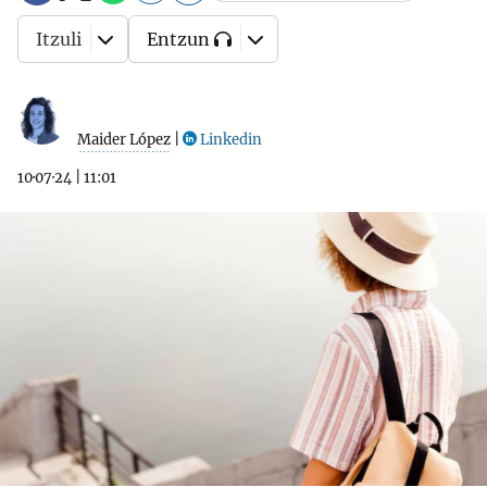
Itzuli
Entzun
Maider López
|
Linkedin
10·07·24
|
11:01