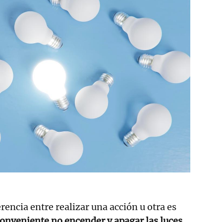
erencia entre realizar una acción u otra es
onveniente no encender y apagar las luces