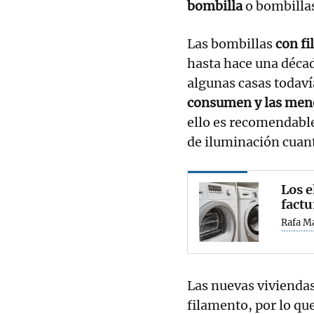
bombilla
o bombilla
Las bombillas
con fi
hasta hace una déca
algunas casas todaví
consumen y las meno
ello es recomendabl
de iluminación cuant
Los e
factu
Rafa M
Las nuevas viviendas
filamento, por lo que