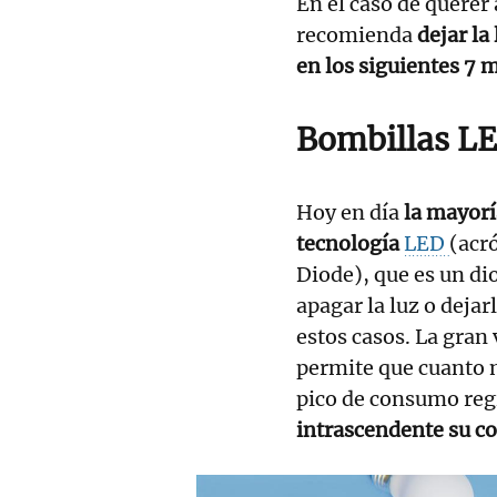
En el caso de querer
recomienda
dejar la
en los siguientes 7 
Bombillas L
Hoy en día
la mayoría
tecnología
LED
(acr
Diode), que es un di
apagar la luz o deja
estos casos. La gran
permite que cuanto m
pico de consumo regi
intrascendente su c