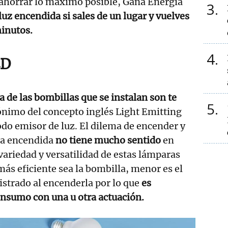
 ahorrar lo máximo posible, Gana Energía
3
 luz encendida si sales de un lugar y vuelves
minutos.
4
ED
 de las bombillas que se instalan son te
5
ónimo del concepto inglés Light Emitting
odo emisor de luz. El dilema de encender y
rla encendida
no tiene mucho sentido
en
 variedad y versatilidad de estas lámparas
ás eficiente sea la bombilla, menor es el
strado al encenderla por lo que
es
onsumo con una u otra actuación.