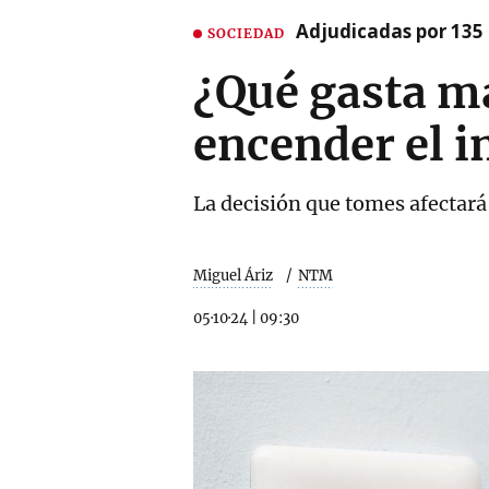
Adjudicadas por 135 
SOCIEDAD
¿Qué gasta má
encender el i
La decisión que tomes afectará 
Miguel Áriz
NTM
05·10·24
|
09:30