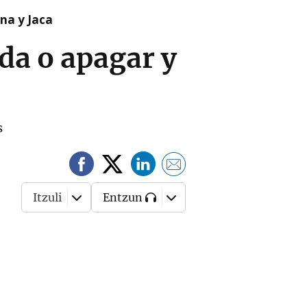
na y Jaca
da o apagar y
s
Itzuli
Entzun