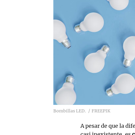
Bombillas LED.
FREEPIK
A pesar de que la dif
casi inexistente, es
c