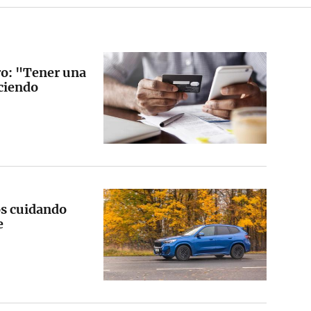
ro: "Tener una
aciendo
os cuidando
e