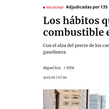
Adjudicadas por 135 
SOCIEDAD
Los hábitos q
combustible 
Con el alza del precio de los c
gasolinera
Miguel Áriz
NTM
31·05·26
|
07:00