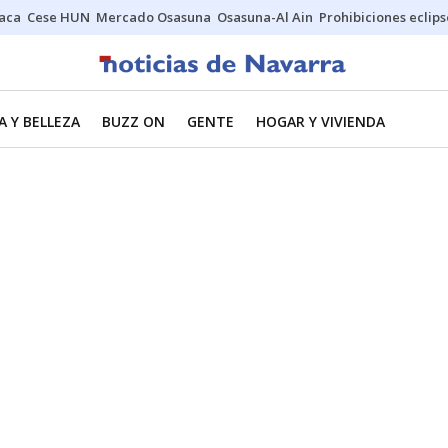
Jaca
Cese HUN
Mercado Osasuna
Osasuna-Al Ain
Prohibiciones eclips
 Y BELLEZA
BUZZ ON
GENTE
HOGAR Y VIVIENDA