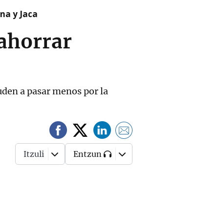
na y Jaca
 ahorrar
yuden a pasar menos por la
Itzuli
Entzun