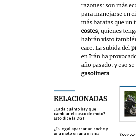
razones: son más eco
para manejarse en ci
más baratas que un 
costes
, quienes teng
habrán visto también
caro. La subida del
p
en Irán ha provocad
año pasado, y eso se 
gasolinera
.
RELACIONADAS
¿Cada cuánto hay que
cambiar el casco de moto?
Esto dice la DGT
¿Es legal aparcar un coche y
una moto en una misma
Por es