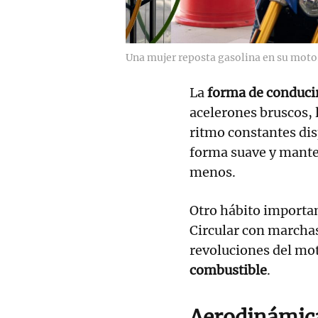
Una mujer reposta gasolina en su moto
La
forma de conduci
acelerones bruscos, 
ritmo constantes di
forma suave y mant
menos.
Otro hábito importan
Circular con marchas
revoluciones del mot
combustible
.
Aerodinámica