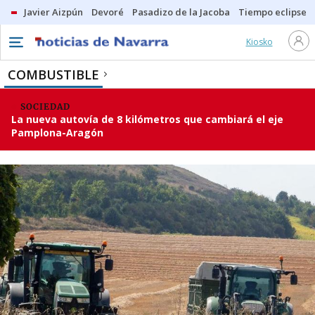
Javier Aizpún
Devoré
Pasadizo de la Jacoba
Tiempo eclipse
Kiosko
COMBUSTIBLE
SOCIEDAD
La nueva autovía de 8 kilómetros que cambiará el eje
Pamplona-Aragón