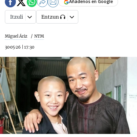
Añádenos en Google
Itzuli
Entzun
Miguel Áriz
NTM
30·05·26
|
17:30