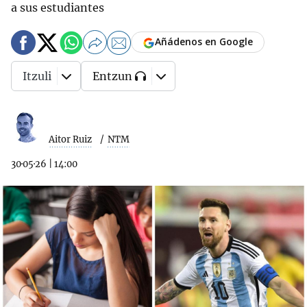
a sus estudiantes
Añádenos en Google
Itzuli
Entzun
Aitor Ruiz
NTM
30·05·26
|
14:00