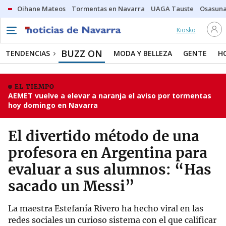
Oihane Mateos
Tormentas en Navarra
UAGA Tauste
Osasuna
Kiosko
BUZZ ON
TENDENCIAS
MODA Y BELLEZA
GENTE
H
EL TIEMPO
AEMET vuelve a elevar a naranja el aviso por tormentas
hoy domingo en Navarra
El divertido método de una
profesora en Argentina para
evaluar a sus alumnos: “Has
sacado un Messi”
La maestra Estefanía Rivero ha hecho viral en las
redes sociales un curioso sistema con el que calificar