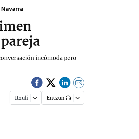
n Navarra
gimen
pareja
a conversación incómoda pero
Itzuli
Entzun