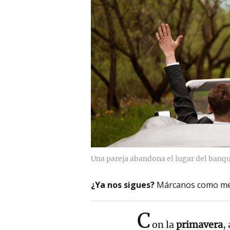
Una pareja abandona el lugar del banqu
¿Ya nos sigues?
Márcanos como me
C
on la
primavera
,