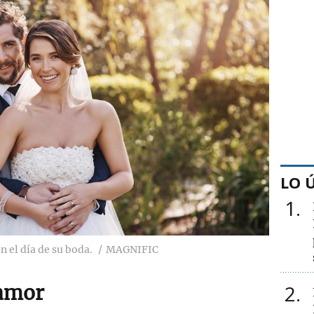
LO 
1
n el día de su boda.
MAGNIFIC
 amor
2