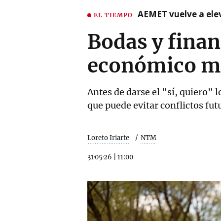
AEMET vuelve a ele
EL TIEMPO
Bodas y finan
económico má
Antes de darse el "sí, quiero"
que puede evitar conflictos fut
Loreto Iriarte
NTM
31·05·26
|
11:00