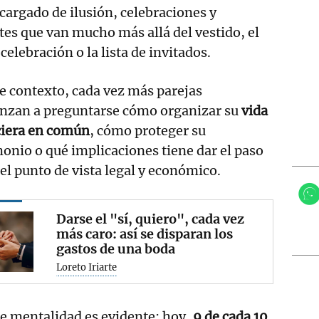
argado de ilusión, celebraciones y
es que van mucho más allá del vestido, el
celebración o la lista de invitados.
e contexto, cada vez más parejas
nzan a preguntarse cómo organizar su
vida
ciera en común
, cómo proteger su
onio o qué implicaciones tiene dar el paso
el punto de vista legal y económico.
Darse el "sí, quiero", cada vez
más caro: así se disparan los
gastos de una boda
Loreto Iriarte
de mentalidad es evidente: hoy,
9 de cada 10