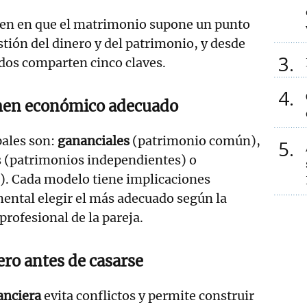
den en que el matrimonio supone un punto
stión del dinero y del patrimonio, y desde
3
dos comparten cinco claves.
4
imen económico adecuado
pales son:
gananciales
(patrimonio común),
5
s (patrimonios independientes) o
). Cada modelo tiene implicaciones
mental elegir el más adecuado según la
profesional de la pareja.
ero antes de casarse
anciera
evita conflictos y permite construir