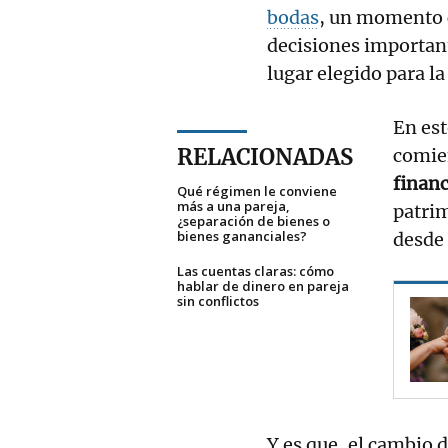
bodas
, un momento c
decisiones important
lugar elegido para la 
En est
RELACIONADAS
comie
finan
Qué régimen le conviene
más a una pareja,
patrim
¿separación de bienes o
bienes gananciales?
desde 
Las cuentas claras: cómo
hablar de dinero en pareja
sin conflictos
Y es que, el cambio 