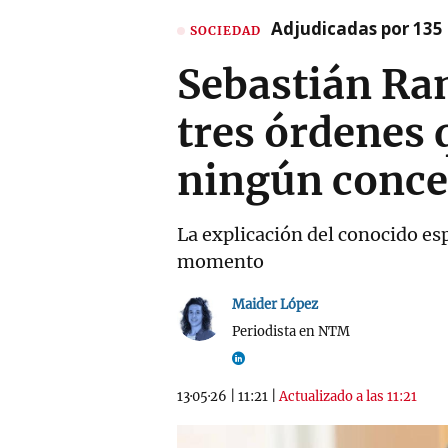
Adjudicadas por 135 
SOCIEDAD
Sebastián Ram
tres órdenes q
ningún conce
La explicación del conocido esp
momento
Maider López
Periodista en NTM
13·05·26
|
11:21
|
Actualizado a las 11:21