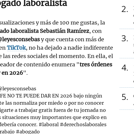
gado laboralista
2
ualizaciones y más de 100 me gustas, la
ado laboralista Sebastián Ramírez
, con
3
leyesconsebas
y que cuenta con más de
 en
TikTok
, no ha dejado a nadie indiferente
e las redes sociales del momento. En ella, el
reador de contenido enumera "
tres órdenes
4
r en 2026
".
@leyesconsebas
5
EFE NO TE PUEDE DAR EN 2026 bajo ningún
e las normaliza por miedo o por no conocer
garte a trabajar gratis fuera de tu jornada no
as situaciones muy importantes que explico en
 debería conocer.
#laboral
#derechoslaborales
rabajo
#abogado