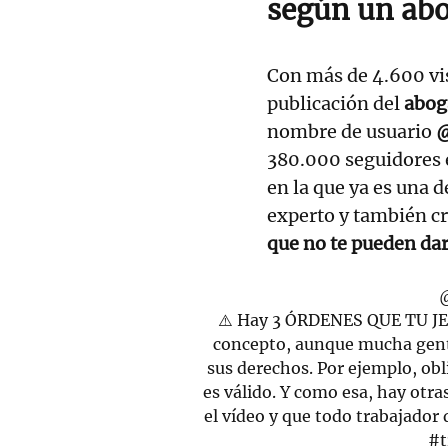
según un abo
Con más de 4.600 vis
publicación del
abog
nombre de usuario
@
380.000 seguidores
en la que ya es una d
experto y también c
que no te pueden da
⚠️ Hay 3 ÓRDENES QUE TU J
concepto, aunque mucha gent
sus derechos. Por ejemplo, obli
es válido. Y como esa, hay otr
el vídeo y que todo trabajador
#t