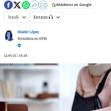
Añádenos en Google
Itzuli
Entzun
Maider López
Periodista en NTM
14·05·25
|
16:18