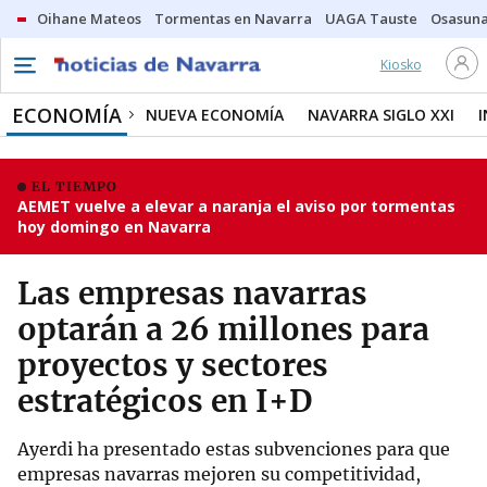
Oihane Mateos
Tormentas en Navarra
UAGA Tauste
Osasuna
Kiosko
ECONOMÍA
NUEVA ECONOMÍA
NAVARRA SIGLO XXI
EL TIEMPO
AEMET vuelve a elevar a naranja el aviso por tormentas
hoy domingo en Navarra
Las empresas navarras
optarán a 26 millones para
proyectos y sectores
estratégicos en I+D
Ayerdi ha presentado estas subvenciones para que
empresas navarras mejoren su competitividad,