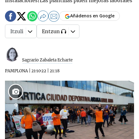
instalaciones|Las plantillas piden mejoras laborales
Añádenos en Google
Itzuli
Entzun
Sagrario Zabaleta Echarte
PAMPLONA
|
21·10·22
|
21:18
9