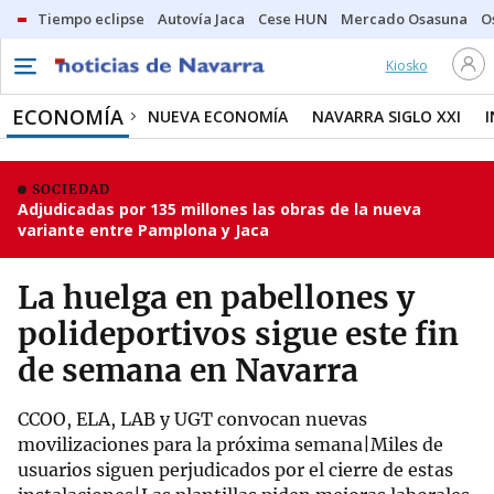
Tiempo eclipse
Autovía Jaca
Cese HUN
Mercado Osasuna
O
Kiosko
ECONOMÍA
NUEVA ECONOMÍA
NAVARRA SIGLO XXI
SOCIEDAD
Adjudicadas por 135 millones las obras de la nueva
variante entre Pamplona y Jaca
La huelga en pabellones y
polideportivos sigue este fin
de semana en Navarra
CCOO, ELA, LAB y UGT convocan nuevas
movilizaciones para la próxima semana|Miles de
usuarios siguen perjudicados por el cierre de estas