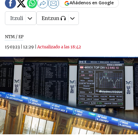
Añádenos en Google
Itzuli
Entzun
NTM / EP
15·03·23
|
12:29
|
Actualizado a las 18:42