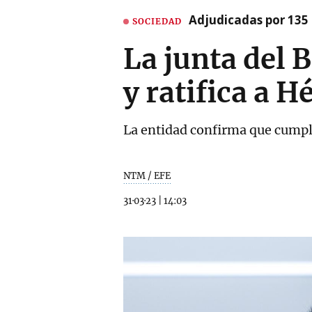
Adjudicadas por 135 
SOCIEDAD
La junta del 
y ratifica a H
La entidad confirma que cumpli
NTM / EFE
31·03·23
|
14:03