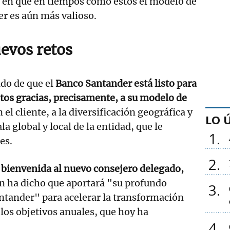
o en que en tiempos como estos el modelo de
r es aún más valioso.
uevos retos
do de que el
Banco Santander está listo para
etos gracias, precisamente, a su modelo de
 el cliente, a la diversificación geográfica y
LO 
la global y local de la entidad, que le
1
es.
2
 bienvenida al nuevo consejero delegado,
en ha dicho que aportará "su profundo
3
ntander" para acelerar la transformación
 los objetivos anuales, que hoy ha
4