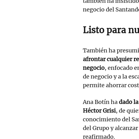
también ha insistid
negocio del Santande
Listo para n
También ha presumi
afrontar cualquier r
negocio
, enfocado en
de negocio y a la esca
permite ahorrar cost
Ana Botín ha
dado la
Héctor Grisi
, de qui
conocimiento del Sa
del Grupo y alcanzar
reafirmado.