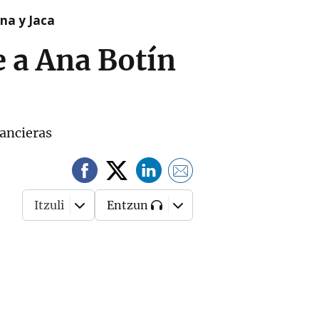
na y Jaca
e a Ana Botín
nancieras
Itzuli
Entzun