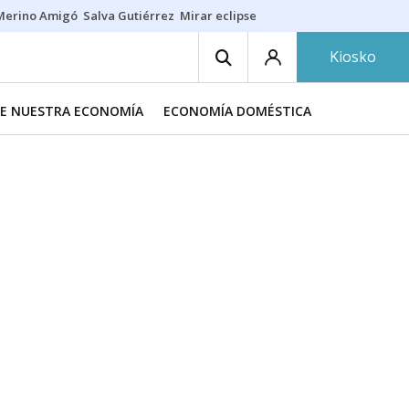
Merino Amigó
Salva Gutiérrez
Mirar eclipse
Iraola-Víctor
Ángel Eche
Kiosko
DE NUESTRA ECONOMÍA
ECONOMÍA DOMÉSTICA