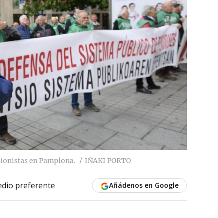
ionistas en Pamplona.
IÑAKI PORTO
dio preferente
Añádenos en Google