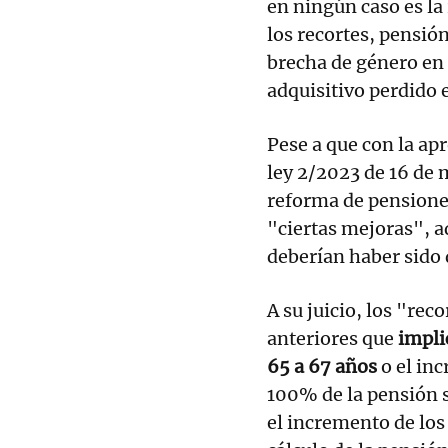
en ningún caso es la
los recortes, pensió
brecha de género en 
adquisitivo perdido 
Pese a que con la ap
ley 2/2023 de 16 de 
reforma de pensiones
"ciertas mejoras", a
deberían haber sido
A su juicio, los "rec
anteriores que
impli
65 a 67 años
o el in
100% de la pensión s
el incremento de los