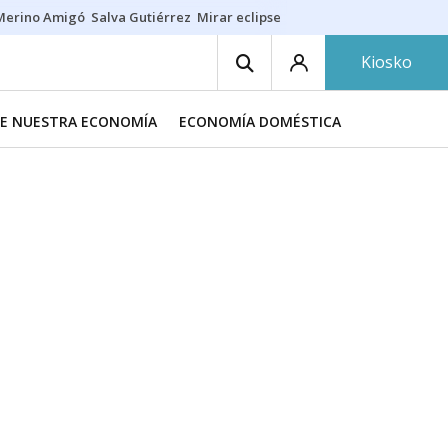
Merino Amigó
Salva Gutiérrez
Mirar eclipse
Iraola-Víctor
Ángel Eche
Kiosko
DE NUESTRA ECONOMÍA
ECONOMÍA DOMÉSTICA