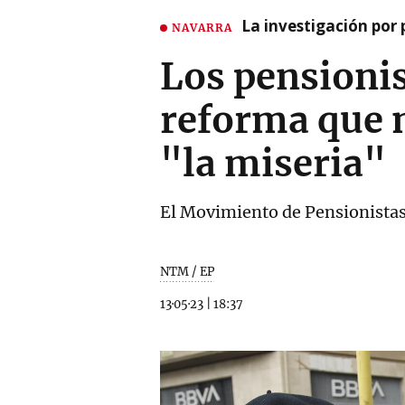
La investigación por 
NAVARRA
Los pensionis
reforma que 
"la miseria"
El Movimiento de Pensionistas 
NTM / EP
13·05·23
|
18:37