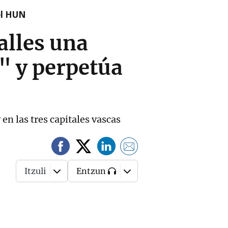
el HUN
alles una
" y perpetúa
n las tres capitales vascas
Itzuli
Entzun