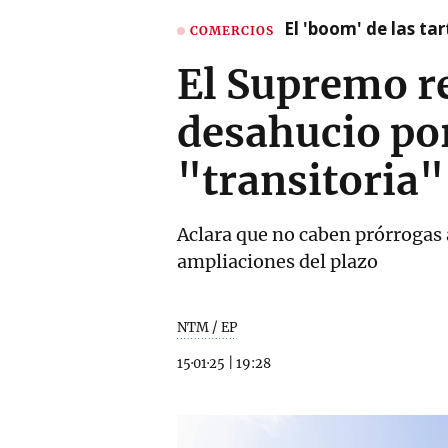
El 'boom' de las t
COMERCIOS
El Supremo re
desahucio por
"transitoria"
Aclara que no caben prórrogas 
ampliaciones del plazo
NTM / EP
15·01·25
|
19:28