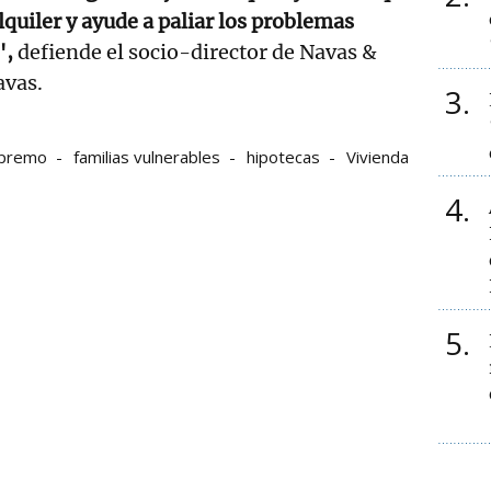
lquiler y ayude a paliar los problemas
",
defiende el socio-director de Navas &
avas.
3
upremo
familias vulnerables
hipotecas
Vivienda
4
5