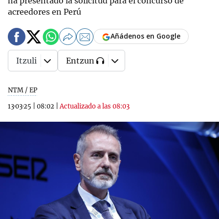
ha presentado la solicitud para el concurso de
acreedores en Perú
Añádenos en Google
Itzuli
Entzun
NTM / EP
13·03·25
|
08:02
|
Actualizado a las 08:03