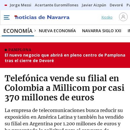
Jorge Messi
Acertante Euromillones
Javier Aizpún
Devoré
P
Kiosko
ECONOMÍA
NUEVA ECONOMÍA
NAVARRA SIGLO XXI
PAMPLONA
El nuevo negocio que abrirá en pleno centro de Pamplona
tras el cierre de Devoré
Telefónica vende su filial en
Colombia a Millicom por casi
370 millones de euros
La empresa de telecomunicaciones busca reducir su
exposición en América Latina y también ha vendido
su filial en Argentina por 1.200 millones de euros y