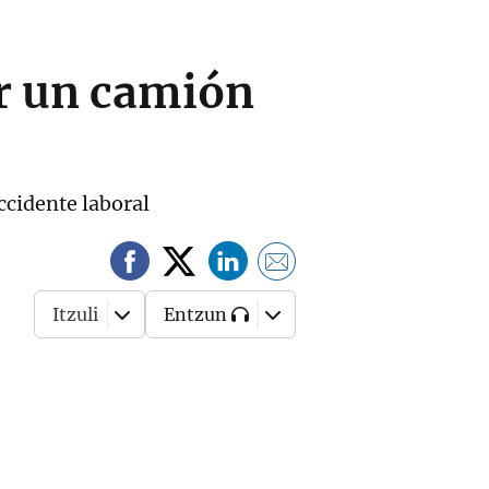
or un camión
ccidente laboral
Itzuli
Entzun