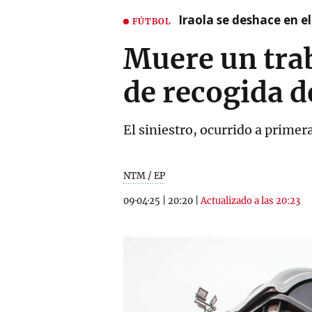
Iraola se deshace en e
FÚTBOL
Muere un tra
de recogida d
El siniestro, ocurrido a primer
NTM / EP
09·04·25
|
20:20
|
Actualizado a las 20:23