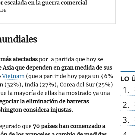
 escalada en la guerra comercial
EFE
undiales
 más afectadas
por la partida que hoy se
de Asia que dependen en gran medida de sus
o
Vietnam
(que a partir de hoy paga un 46%
LO 
án (32%), India (27%), Corea del Sur (25%)
1
ue la mayoría de ellas ha mostrado ya una
egociar la eliminación de barreras
2
hington considera injustas.
3
egurado que
70 países han comenzado a
4
ión de los aranceles a cambio de medidas