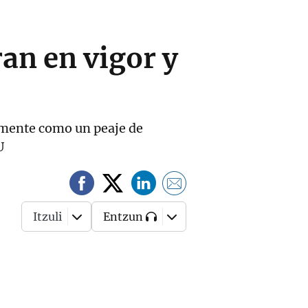
an en vigor y
tamente como un peaje de
U
Itzuli
Entzun