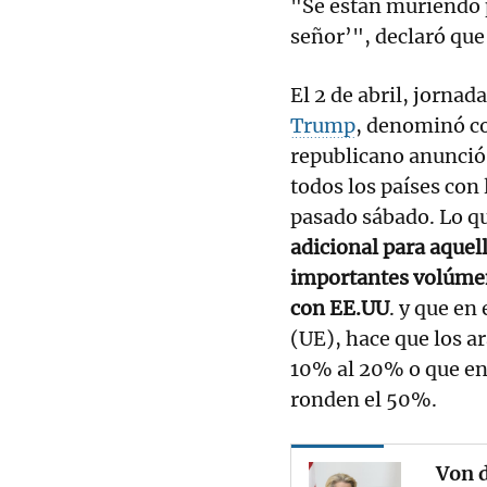
"Se están muriendo p
señor’", declaró que 
El 2 de abril, jorna
Trump
, denominó c
republicano anunció
todos los países con 
pasado sábado. Lo qu
adicional para aquel
importantes volúmen
con EE.UU
. y que en
(UE), hace que los a
10% al 20% o que en
ronden el 50%.
Von d