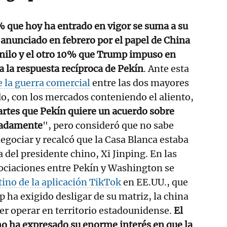
% que hoy ha entrado en vigor se suma a su
 anunciado en febrero por el papel de China
tanilo y el otro 10% que Trump impuso en
a la respuesta recíproca de Pekín
. Ante esta
e la guerra comercial
entre las dos mayores
, con los mercados conteniendo el aliento,
rtes que Pekín quiere un acuerdo sobre
radamente
", pero consideró que no sabe
gociar y recalcó que la Casa Blanca estaba
 del presidente chino, Xi Jinping. En las
gociaciones entre Pekín y Washington se
tino de la aplicación TikTok
en EE.UU., que
 ha exigido desligar de su matriz, la china
r operar en territorio estadounidense.
El
 ha expresado su enorme interés en que la