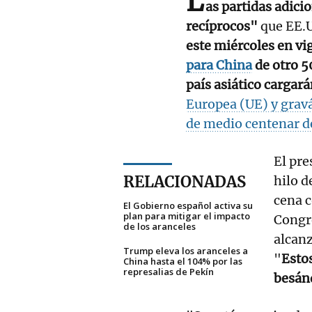
L
as partidas adici
recíprocos"
que EE.U
este miércoles en vi
para China
de otro 5
país asiático carga
Europea (UE) y grav
de medio centenar de
El pr
RELACIONADAS
hilo d
cena c
El Gobierno español activa su
plan para mitigar el impacto
Congre
de los aranceles
alcanz
Trump eleva los aranceles a
"
Esto
China hasta el 104% por las
represalias de Pekín
besán