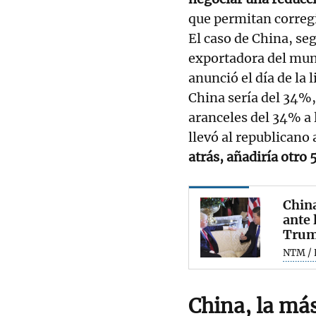
que permitan corregi
El caso de China, s
exportadora del mun
anunció el día de la 
China sería del 34%,
aranceles del 34% a
llevó al republicano 
atrás, añadiría otro
China
ante 
Tru
NTM / 
China, la má