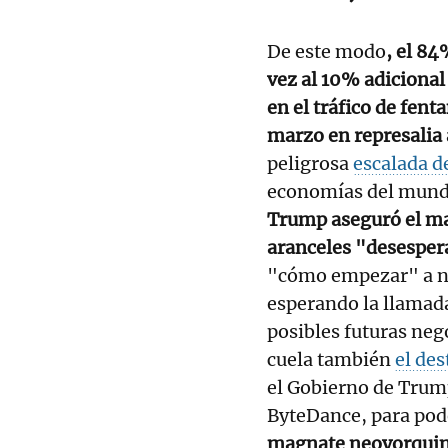
De este modo
, el 84
vez al 10% adicional
en el tráfico de fen
marzo en represalia 
peligrosa
escalada d
economías del mundo
Trump aseguró el ma
aranceles "desespe
"cómo empezar" a ne
esperando la llamada
posibles futuras ne
cuela también
el des
el Gobierno de Trump
ByteDance, para pode
magnate neoyorquino