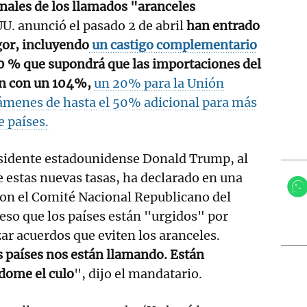
onales de los llamados "aranceles
U. anunció el pasado 2 de abril
han entrado
gor, incluyendo
un castigo complementario
0 % que supondrá que las importaciones del
rán con un 104%,
un 20% para la Unión
ámenes de hasta el 50% adicional para más
 países.
esidente estadounidense Donald Trump, al
e estas nuevas tasas, ha declarado en una
on el Comité Nacional Republicano del
so que los países están "urgidos" por
ar acuerdos que eviten los aranceles.
s países nos están llamando. Están
dome el culo
", dijo el mandatario.