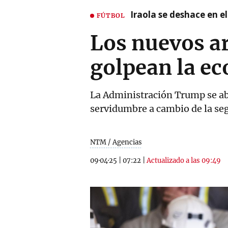
Iraola se deshace en e
FÚTBOL
Los nuevos ar
golpean la e
La Administración Trump se abr
servidumbre a cambio de la se
NTM / Agencias
09·04·25
|
07:22
|
Actualizado a las 09:49