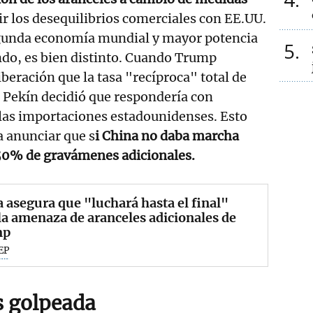
r los desequilibrios comerciales con EE.UU.
egunda economía mundial y mayor potencia
5
do, es bien distinto. Cuando Trump
liberación que la tasa "recíproca" total de
 Pekín decidió que respondería con
 las importaciones estadounidenses. Esto
a anunciar que s
i China no daba marcha
 50% de gravámenes adicionales.
 asegura que "luchará hasta el final"
la amenaza de aranceles adicionales de
mp
EP
s golpeada