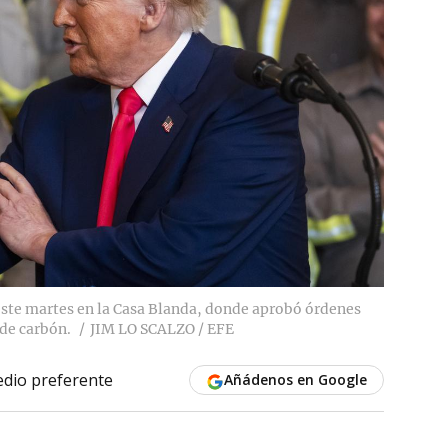
ste martes en la Casa Blanda, donde aprobó órdenes
 de carbón.
JIM LO SCALZO / EFE
dio preferente
Añádenos en Google