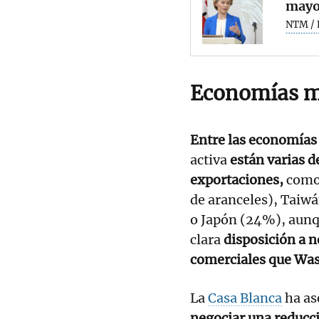
mayor
NTM / 
Economías m
Entre las economías
activa
están varias 
exportaciones,
com
de aranceles), Taiw
o Japón (24%), aunq
clara
disposición a n
comerciales que Was
La
Casa Blanca
ha as
negociar una reducc