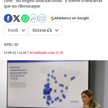
tuvo "un origen multifactorial" y vuelve a descartar
que un ciberataque
Añádenos en Google
Itzuli
Entzun
NTM / EP
17·06·25
|
14:16
|
Actualizado a las 15:18