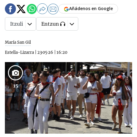
Añádenos en Google
Itzuli
Entzun
María San Gil
Estella-Lizarra
|
23·05·26
|
16:20
15