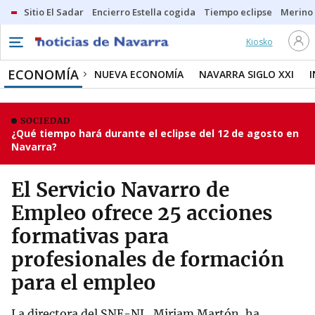
Sitio El Sadar
Encierro Estella cogida
Tiempo eclipse
Merino
Kiosko
ECONOMÍA
NUEVA ECONOMÍA
NAVARRA SIGLO XXI
SOCIEDAD
¿Qué tiempo hará durante el eclipse del 12 de agosto en
Navarra?
El Servicio Navarro de
Empleo ofrece 25 acciones
formativas para
profesionales de formación
para el empleo
La directora del SNE-NL, Miriam Martón, ha